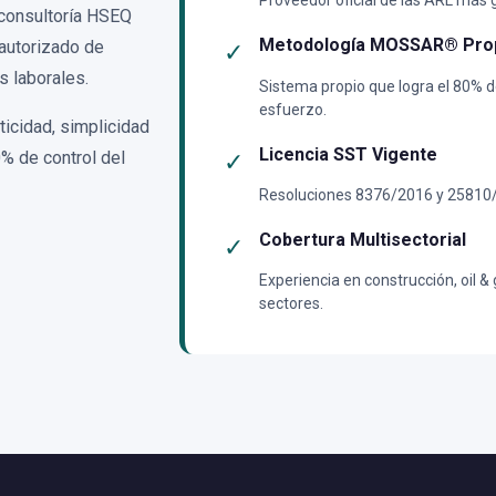
Proveedor oficial de las ARL más
 consultoría HSEQ
Metodología MOSSAR® Pro
autorizado de
✓
 laborales.
Sistema propio que logra el 80% d
esfuerzo.
icidad, simplicidad
Licencia SST Vigente
0% de control del
✓
Resoluciones 8376/2016 y 25810/
Cobertura Multisectorial
✓
Experiencia en construcción, oil &
sectores.