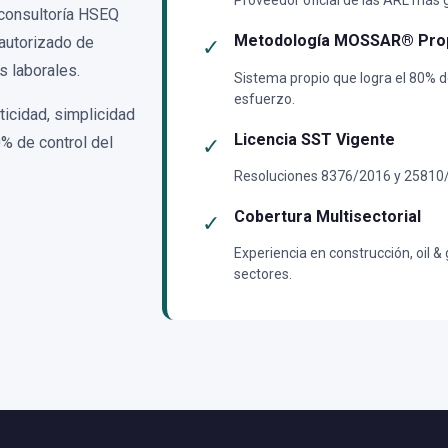
Proveedor oficial de las ARL más
 consultoría HSEQ
Metodología MOSSAR® Pro
autorizado de
✓
 laborales.
Sistema propio que logra el 80% d
esfuerzo.
icidad, simplicidad
Licencia SST Vigente
0% de control del
✓
Resoluciones 8376/2016 y 25810/
Cobertura Multisectorial
✓
Experiencia en construcción, oil &
sectores.